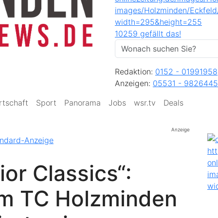
10259 gefällt das!
Redaktion:
0152 - 01991958
Anzeigen:
05531 - 9826445
rtschaft
Sport
Panorama
Jobs
wsr.tv
Deals
Anzeige
or Classics“:
im TC Holzminden