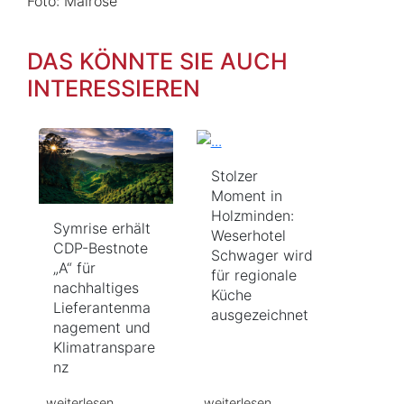
Foto: Mairose
DAS KÖNNTE SIE AUCH
INTERESSIEREN
Stolzer
Moment in
Holzminden:
Symrise erhält
Weserhotel
CDP-Bestnote
Schwager wird
„A“ für
für regionale
nachhaltiges
Küche
Lieferantenma
ausgezeichnet
nagement und
Klimatranspare
nz
weiterlesen
weiterlesen