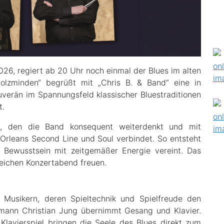
026, regiert ab 20 Uhr noch einmal der Blues im alten
olzminden“ begrüßt mit „Chris B. & Band“ eine in
uverän im Spannungsfeld klassischer Bluestraditionen
t.
s, den die Band konsequent weiterdenkt und mit
rleans Second Line und Soul verbindet. So entsteht
s Bewusstsein mit zeitgemäßer Energie vereint. Das
eichen Konzertabend freuen.
n Musikern, deren Spieltechnik und Spielfreude den
tmann Christian Jung übernimmt Gesang und Klavier.
 Klavierspiel bringen die Seele des Blues direkt zum