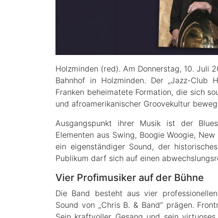
Holzminden (red). Am Donnerstag, 10. Juli 2
Bahnhof in Holzminden. Der „Jazz-Club H
Franken beheimatete Formation, die sich so
und afroamerikanischer Groovekultur beweg
Ausgangspunkt ihrer Musik ist der Blue
Elementen aus Swing, Boogie Woogie, New O
ein eigenständiger Sound, der historische
Publikum darf sich auf einen abwechslungsr
Vier Profimusiker auf der Bühne
Die Band besteht aus vier professionelle
Sound von „Chris B. & Band“ prägen. Fron
Sein kraftvoller Gesang und sein virtuoses